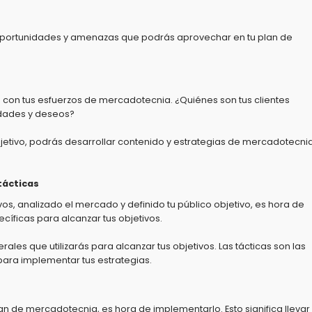
ar oportunidades y amenazas que podrás aprovechar en tu plan de
es con tus esfuerzos de mercadotecnia.
¿Quiénes son tus clientes
dades y deseos?
etivo,
podrás desarrollar contenido y estrategias de mercadotecni
tácticas
vos,
analizado el mercado y definido tu público objetivo,
es hora de
ecíficas para alcanzar tus objetivos.
rales que utilizarás para alcanzar tus objetivos.
Las tácticas son las
para implementar tus estrategias.
lan de mercadotecnia,
es hora de implementarlo.
Esto significa llevar