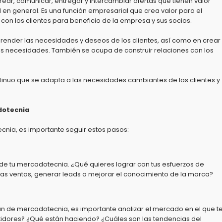
rear,
comunicar,
entregar y intercambiar ofertas que tienen valor
 en general.
Es una función empresarial que crea valor para el
 con los clientes para beneficio de la empresa y sus socios.
ender las necesidades y deseos de los clientes,
así como en crear
as necesidades.
También se ocupa de construir relaciones con los
inuo que se adapta a las necesidades cambiantes de los clientes y
dotecnia
ecnia,
es importante seguir estos pasos:
s de tu mercadotecnia.
¿Qué quieres lograr con tus esfuerzos de
as ventas,
generar leads o mejorar el conocimiento de la marca?
lan de mercadotecnia,
es importante analizar el mercado en el que t
idores?
¿Qué están haciendo?
¿Cuáles son las tendencias del