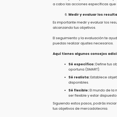
a cabo las acciones específicas que 
Medir y evaluar los result
Es importante medir y evaluar los res
alcanzando tus objetivos.
El seguimiento y la evaluación te ayud
puedas realizar ajustes necesarios.
Aquí tienes algunos consejos adic
Sé específico:
Define tus o
oportuna (SMART).
Sé realista:
Establece objet
disponibles.
Sé flexible:
El mundo de la
ser flexible y estar dispues
Siguiendo estos pasos,
podrás inicia
tus objetivos de mercadotecnia.