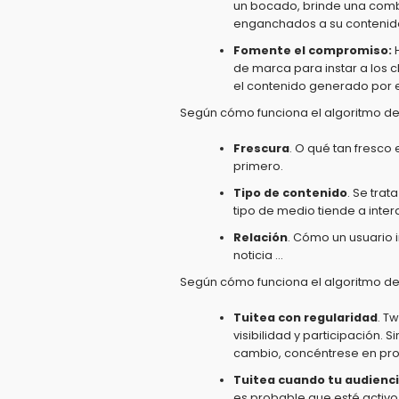
un bocado, brinde una comb
enganchados a su contenid
Fomente el compromiso:
de marca para instar a los c
el contenido generado por e
Según cómo funciona el algoritmo d
Frescura
. O qué tan fresc
primero.
Tipo de contenido
. Se tra
tipo de medio tiende a inter
Relación
. Cómo un usuario 
noticia …
Según cómo funciona el algoritmo d
Tuitea con regularidad
. T
visibilidad y participación
cambio, concéntrese en pro
Tuitea cuando tu audienci
es probable que esté activo