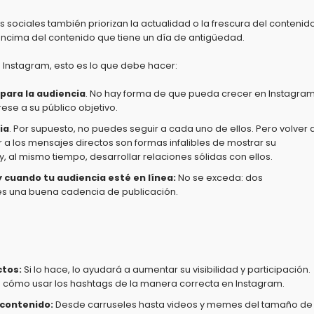
 sociales también priorizan la actualidad o la frescura del contenido
encima del contenido que tiene un día de antigüedad.
 Instagram, esto es lo que debe hacer:
para la audiencia
. No hay forma de que pueda crecer en Instagra
rese a su público objetivo.
ia
. Por supuesto, no puedes seguir a cada uno de ellos. Pero volver 
 a los mensajes directos son formas infalibles de mostrar su
, al mismo tiempo, desarrollar relaciones sólidas con ellos.
cuando tu audiencia esté en línea:
No se exceda: dos
s una buena cadencia de publicación.
ctos:
Si lo hace, lo ayudará a aumentar su visibilidad y participación.
s cómo usar los hashtags de la manera correcta en Instagram.
 contenido:
Desde carruseles hasta videos y memes del tamaño de