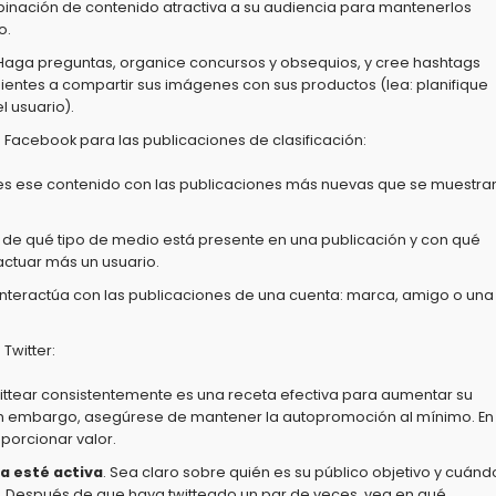
inación de contenido atractiva a su audiencia para mantenerlos
o.
Haga preguntas, organice concursos y obsequios, y cree hashtags
lientes a compartir sus imágenes con sus productos (lea: planifique
l usuario).
e
Facebook para las publicaciones de clasificación:
o es ese contenido con las publicaciones más nuevas que se muestra
ta de qué tipo de medio está presente en una publicación y con qué
actuar más un usuario.
interactúa con las publicaciones de una cuenta: marca, amigo o una
e
Twitter:
wittear consistentemente es una receta efectiva para aumentar su
. Sin embargo, asegúrese de mantener la autopromoción al mínimo. En
porcionar valor.
a esté activa
. Sea claro sobre quién es su público objetivo y cuánd
. Después de que haya twitteado un par de veces, vea en qué