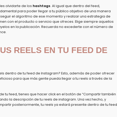
s olvidarte de los
hashtags
. Al igual que dentro del feed,
ndamental
para poder llegar a tu público objetivo de una manera
seguir el algoritmo de ese momento
y realizar una estrategia de
nen con el producto o servicio que ofreces. Elige siempre aquellos
úyelos en la publicación. Recuerda no excederte con el número de
nce.
US REELS EN TU FEED DE
els dentro de tu feed de Instagram? Esto, además de poder ofrecer
ficioso para que más gente pueda llegar a tu reels a través de la
de tu feed, tienes que hacer click en el botón de “Compartir también
nando la descripción de tu reels de instagram. Una vez hecho, y
artir posteriormente, tu reels ya estará presente dentro de tu feed