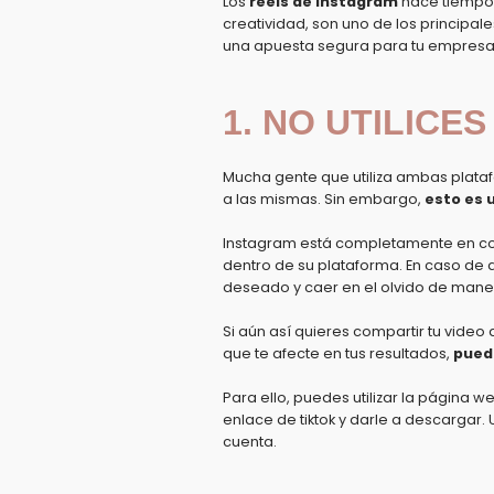
Los
reels de Instagram
hace tiempo 
creatividad, son uno de los principal
una apuesta segura para tu empresa
1. NO UTILICE
Mucha gente que utiliza ambas plataf
a las mismas. Sin embargo,
esto es 
Instagram está
completamente en co
dentro de su plataforma. En caso de q
deseado y caer en el olvido de mane
Si aún así quieres compartir tu video
que te afecte en tus resultados,
pued
Para ello, puedes utilizar la página w
enlace de tiktok y darle a descargar.
cuenta.