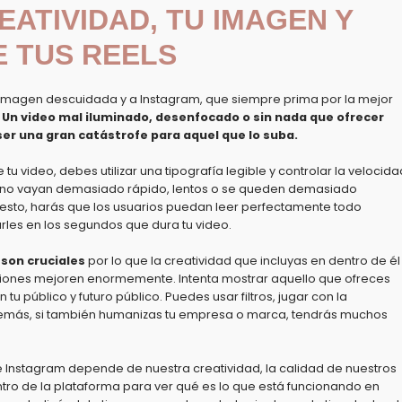
REATIVIDAD, TU IMAGEN Y
E TUS REELS
a imagen descuidada y a Instagram, que siempre prima por la mejor
Un video mal iluminado, desenfocado o sin nada que ofrecer
r una gran catástrofe para aquel que lo suba.
e tu video, debes utilizar una tipografía legible y controlar la velocida
ue no vayan demasiado rápido, lentos o se queden demasiado
esto, harás que los usuarios puedan leer perfectamente todo
arles en los segundos que dura tu video.
 son cruciales
por lo que la creatividad que incluyas en dentro de él
iones mejoren enormemente. Intenta mostrar aquello que ofreces
u público y futuro público. Puedes usar filtros, jugar con la
Además, si también humanizas tu empresa o marca, tendrás muchos
 Instagram depende de nuestra creatividad, la calidad de nuestros
tro de la plataforma para ver qué es lo que está funcionando en