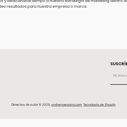
 y dedicándole tiempo a nuestra estrategia de marketing dentro d
des resultados para nuestra empresa o marca.
SUSCRÍB
Derechos de autor © 2026,
andreinaespino.com
.
Tecnología de Shopify