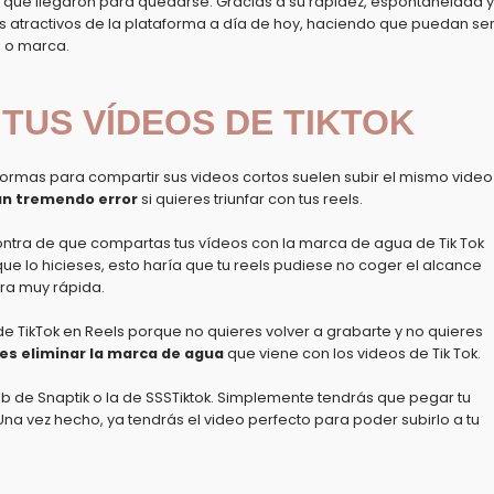
que llegaron para quedarse. Gracias a su rapidez, espontaneidad y
es atractivos de la plataforma a día de hoy, haciendo que puedan se
 o marca.
S TUS VÍDEOS DE TIKTOK
ormas para compartir sus videos cortos suelen subir el mismo video
un tremendo error
si quieres triunfar con tus reels.
ntra
de que compartas tus vídeos con la marca de agua de Tik Tok
ue lo hicieses, esto haría que tu reels pudiese no coger el alcance
ra muy rápida.
 de TikTok en Reels porque no quieres volver a grabarte y no quieres
es eliminar la marca de agua
que viene con los videos de Tik Tok.
eb de
Snaptik
o la de
SSSTiktok.
Simplemente tendrás que pegar tu
 Una vez hecho, ya tendrás el video perfecto para poder subirlo a tu