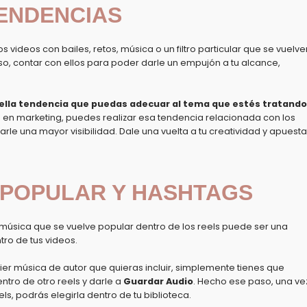
TENDENCIAS
s videos con bailes, retos, música o un filtro particular que se vuelve
eso, contar con ellos para poder darle un
empujón a tu alcance,
uella tendencia que puedas adecuar al tema que estés tratando
a en marketing, puedes realizar esa tendencia relacionada con los
rle una mayor visibilidad. Dale una vuelta a tu creatividad y apuesta
A POPULAR Y HASHTAGS
a música que se vuelve popular dentro de los reels puede ser una
tro de tus videos.
er música de autor que quieras incluir, simplemente tienes que
ntro de otro reels y darle a
Guardar Audio
. Hecho ese paso, una ve
s, podrás elegirla dentro de tu biblioteca.