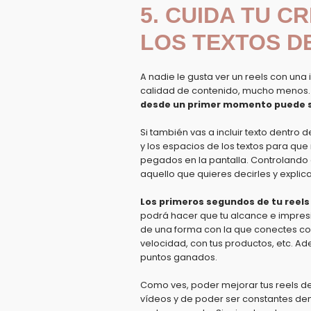
5. CUIDA TU C
LOS TEXTOS D
A nadie le gusta ver un reels con un
calidad de contenido, mucho menos.
desde un primer momento puede se
Si también vas a incluir texto dentro d
y los espacios de los textos para q
pegados en la pantalla. Controlando 
aquello que quieres decirles y explic
Los primeros segundos de tu reels
podrá hacer que tu alcance e impres
de una forma con la que conectes con t
velocidad, con tus productos, etc. 
puntos ganados.
Como ves, poder mejorar tus reels de
vídeos y de poder ser constantes den