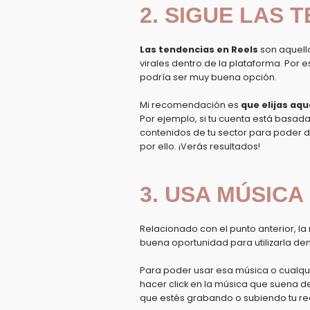
2. SIGUE LAS 
Las tendencias en Reels
son aquello
virales dentro de la plataforma. Por 
podría ser muy buena opción.
Mi recomendación es
que elijas aq
Por ejemplo, si tu cuenta está basad
contenidos de tu sector para poder da
por ello. ¡Verás resultados!
3. USA MÚSIC
Relacionado con el punto anterior, l
buena oportunidad para utilizarla den
Para poder usar esa música o cualqui
hacer click en la música que suena de
que estés grabando o subiendo tu reel